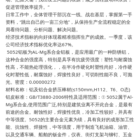
促进管理效率提升。”
日常工作中，全体管理干部沉在一线、战在基层，掌握第一手
资料，“跳出自己的一亩三分地”，从保持生产全流程稳定的全
局看待问题、分析问题、解决问题。
经济技术指标的向好体现着精准指挥生产的成效。一季度，该
公司经济技术指标优化率达67%。
5052铝板为AL-Mg系合金铝板，是应用最广的一种防锈铝，
这种合金的强度高，特别是具孚有抗疲劳强度：塑性与耐腐蚀
性高，不能热处理强化，，在半冷作硬化时塑性尚好，冷作硬
化时塑性低，耐腐蚀好，焊接性良好，可切削性能不良，可抛
光。密度：0.00000272
材料名称：铝及铝合金挤压棒材(≤150mm,H112、T6、O态)
铝皮标准：GB/T3880-2006特性及适用范围：① 5052属于Al-
Mg系合金,使用范围广泛,特别是建筑业离不开此合金，是最有
前途的合金。耐蚀性好，焊接性优良，冷加工性较好，并具有
中等强度。5052的主要合金元素为镁，具有良好的成形加工性
能、抗蚀性、焊接性，中等强度，用于制造飞机油箱、油管、
以及交通车辆、船舶的钣金件，仪表、街灯支架与铆钉、五金