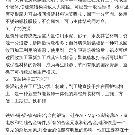
个墙体,使建筑结构荷载大大减轻。可经受一般性碰撞，板材温
度变形应力可由板间填缝材料调节吸收，因而十分坚固。采用
不锈钢螺栓联接，不会腐蚀，可与主体结构同寿命。
5、节约资源
建筑外墙传统做法需大量使用水泥、砂子、水及其它材料，资
源十分浪费，拆除后垃圾很多；而外墙保温铝板是一种可以回
收再加工利用的资源，使用到一定年限建筑拆除后，铝皮可经
过回收加工重新加工成其它铝制品，聚氨酯板打碎后可以加工
成保温材料的骨料，成为再生能源，节约有限的国家资源，遵
循了可持续发展生产模式。
6、安装快捷工艺合理
保温铝皮在工厂流水线上制成，到工地直接干挂在围护结构
上，是一种新型节能装饰一体化的高档外装材料，且施工方
便，工期短。铁和硅
铁铝-铜-镁-镍-铁铝合金的锻造、硅在Al - Mg - Si锻铝和Al - Si
电极和铝硅合金铸件,所有的合金元素和铝合金,硅和铁是一种
常见的杂质元素,对合金的性能有明显的影响。他们主要存在于