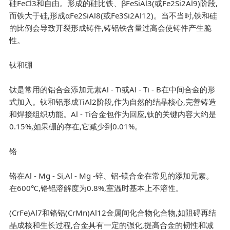
硅FeCl3和自由。形成的硅比铁、βFeSiAl3(或Fe2Si2Al9)阶段,
而铁大于硅,形成αFe2SiAl8(或Fe3Si2Al12)。当不当时,铁和硅
的比例会导致开裂形成铸件,铸铝铁含量过高会使铸件产生脆
性。
钛和硼
钛是常用的铝合金添加元素Al - Ti或Al - Ti - B在中间合金的形
式加入。钛和铝形成TiAl2阶段,作为自然的结晶核心,完善铸造
和焊接组织功能。Al - Ti合金包作为回应,钛的关键内容大约是
0.15%,如果硼的存在,它减少到0.01%。
铬
铬在Al - Mg - Si,Al - Mg -锌、铝-镁合金在常见的添加元素。
在600℃,铬铝溶解度为0.8%,室温时基本上不溶性。
(CrFe)Al7和铬铝(CrMn)Al12金属间化合物化合物,如阻碍再结
晶成核和生长过程,合金具有一定的强化,提高合金的韧性和减