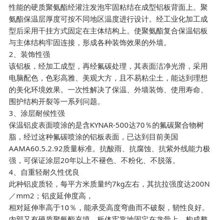
性能的硬质聚氨酯经灌注发泡牢固粘结在成型铝板背面上。聚
氨酯保温层厚度可按不同地区温度进行设计。经工业化加工成
型后采用干挂方式固定在主体结构上。使聚氨酯复合保温铝板
与主体结构牢固连接，形成各种装饰效果的外墙。
2、装饰性强
该铝板，经加工成型，再经氟碳处理，其表面洁净光滑，采用
电脑配色，色彩高雅、美观大方，且不易粘尘土，能达到理想
的美化环境效果。一次性解决了保温、外墙装饰、使用寿命、
围护结构开裂等一系列问题。
3、涂层耐候性强
保温铝皮表面喷涂的是含KYNAR-500达70％的氟碳聚合物树
脂，经过这种氟碳喷涂的铝板表面，已达到目前美国
AAMA60.5.2.92质量标准。抗酸雨、抗腐蚀、抗紫外线能力极
强，可保证涂层20年以上不褪色、不粉化、不脱落。
4、自重轻耐久性优良
此种铝皮质轻，每平方米质量约7kg左右，其抗拉强度达200N
／mm2；铝皮延伸度高，
相对延伸率高于10％，能承受高度弯曲而不破裂，韧性良好。
内部又有硬质聚氨酯充填，板体牢靠地固定在龙骨上，构成整