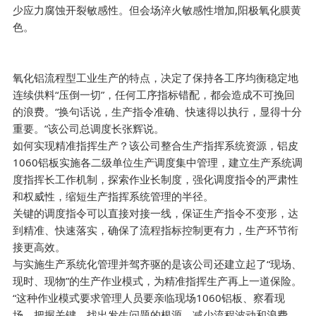
少应力腐蚀开裂敏感性。但会场淬火敏感性增加,阳极氧化膜黄
色。
氧化铝流程型工业生产的特点，决定了保持各工序均衡稳定地
连续供料“压倒一切”，任何工序指标错配，都会造成不可挽回
的浪费。“换句话说，生产指令准确、快速得以执行，显得十分
重要。”该公司总调度长张辉说。
如何实现精准指挥生产？该公司整合生产指挥系统资源，铝皮
1060铝板实施各二级单位生产调度集中管理，建立生产系统调
度指挥长工作机制，探索作业长制度，强化调度指令的严肃性
和权威性，缩短生产指挥系统管理的半径。
关键的调度指令可以直接对接一线，保证生产指令不变形，达
到精准、快速落实，确保了流程指标控制更有力，生产环节衔
接更高效。
与实施生产系统化管理并驾齐驱的是该公司还建立起了“现场、
现时、现物”的生产作业模式，为精准指挥生产再上一道保险。
“这种作业模式要求管理人员要亲临现场1060铝板、察看现
场、把握关键，找出发生问题的根源，减少流程波动和浪费，