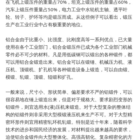
在飞机上锻压件的重量占70%，坦克上锻压件的重量占60%，
汽车上锻压件重量占50%，电力工业中水轮机主轴、透平叶
轮、转子、护环等均是锻压而成。从这些例子可以看出，锻压
生产在工业行业中占有极重要的地位。
铝合金由于比重小、比强度、比刚度高等一系列优点，已大量
使用在各个工业部门，铝合金锻压件已成为各个工业部门机械
零件必不可少的材料。凡是用低碳钢可以锻出的各种锻件，都
可以用铝合金锻造出来。铝合金可以在锻锤、机械压力机、液
压机、顶锻机、扩孔机等各种锻造设备上锻造，可以自由锻、
模锻、轧锻、顶锻、辊锻和扩孔。
一般来说，尺寸小、形状简单、偏差要求不严的铝锻件，可以
很容易地在锤上锻造出来，但是对于规格大、要求剧烈变形的
铝锻件，则宜选用水(液)压机来锻造。对于大型复杂的整体结
构的铝锻件则非采用大型模锻液压机来生产不可。对于大型精
密环形件则宜用精密轧环机轧锻。特别是近十年来，随着科学
技术的进步和国民经济的发展，对材料提出越来越高的要求，
迫使铝合金锻件向大型整体化、高强高韧化、复杂精密化的方