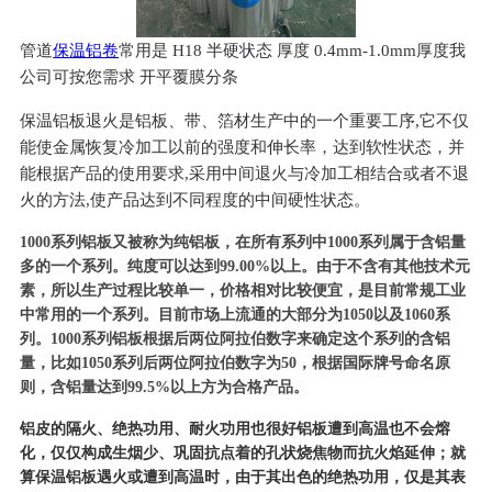
管道
保温铝卷
常用是 H18 半硬状态 厚度 0.4mm-1.0mm厚度我
公司可按您需求 开平覆膜分条
保温铝板退火是铝板、带、箔材生产中的一个重要工序,它不仅
能使金属恢复冷加工以前的强度和伸长率，达到软性状态，并
能根据产品的使用要求,采用中间退火与冷加工相结合或者不退
火的方法,使产品达到不同程度的中间硬性状态。
1000系列铝板又被称为纯铝板，在所有系列中1000系列属于含铝量
多的一个系列。纯度可以达到99.00%以上。由于不含有其他技术元
素，所以生产过程比较单一，价格相对比较便宜，是目前常规工业
中常用的一个系列。目前市场上流通的大部分为1050以及1060系
列。1000系列铝板根据后两位阿拉伯数字来确定这个系列的含铝
量，比如1050系列后两位阿拉伯数字为50，根据国际牌号命名原
则，含铝量达到99.5%以上方为合格产品。
铝皮的隔火、绝热功用、耐火功用也很好铝板遭到高温也不会熔
化，仅仅构成生烟少、巩固抗点着的孔状烧焦物而抗火焰延伸；就
算保温铝板遇火或遭到高温时，由于其出色的绝热功用，仅是其表